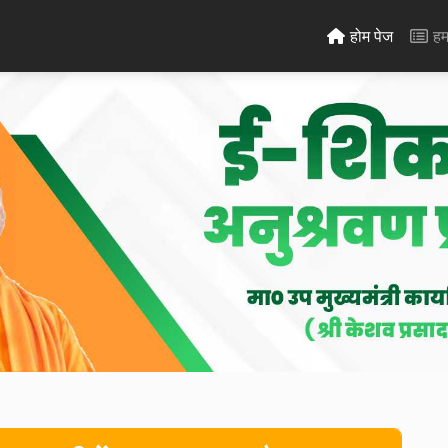
होम पेज
हमा